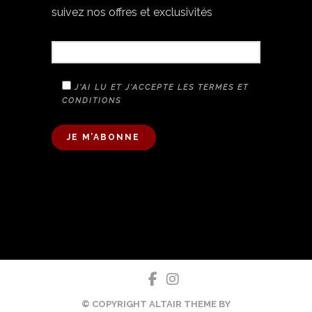
suivez nos offres et exclusivités
VOTRE E-MAIL
J'AI LU ET J'ACCEPTE LES TERMES ET
CONDITIONS
A
L
T
E
R
N
A
T
I
V
E
© COPYRIGHT ALTAIR THEME BY
: