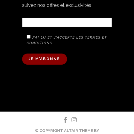
suivez nos offres et exclusivités
VOTRE E-MAIL
J'AI LU ET J'ACCEPTE LES TERMES ET
CONDITIONS
A
L
T
E
R
N
A
T
I
V
E
© COPYRIGHT ALTAIR THEME BY
: