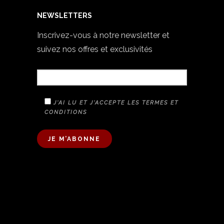
NEWSLETTERS
Inscrivez-vous à notre newsletter et
suivez nos offres et exclusivités
VOTRE E-MAIL
J'AI LU ET J'ACCEPTE LES TERMES ET
CONDITIONS
A
L
T
E
R
N
A
T