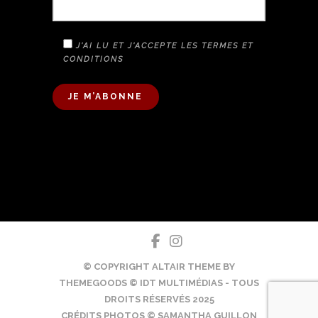
J'AI LU ET J'ACCEPTE LES TERMES ET
CONDITIONS
A
L
T
E
R
N
A
T
I
V
E
© COPYRIGHT ALTAIR THEME BY
:
THEMEGOODS © IDT MULTIMÉDIAS - TOUS
DROITS RÉSERVÉS 2025
CRÉDITS PHOTOS © SAMANTHA GUILLON